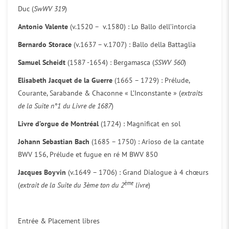
Duc (
SwWV 319
)
Antonio Valente
(v.1520 – v.1580) : Lo Ballo dell’intorcia
Bernardo Storace
(v.1637 – v.1707) : Ballo della Battaglia
Samuel Scheidt
(1587 -1654) : Bergamasca (
SSWV 560
)
Elisabeth Jacquet de la Guerre
(1665 – 1729) : Prélude,
Courante, Sarabande & Chaconne « L’Inconstante » (
extraits
de la Suite n°1 du Livre de 1687
)
Livre d’orgue de Montréal
(1724) : Magnificat en sol
Johann Sebastian Bach
(1685 – 1750) : Arioso de la cantate
BWV 156, Prélude et fugue en ré M BWV 850
Jacques Boyvin
(v.1649 – 1706) : Grand Dialogue à 4 chœurs
ème
(
extrait de la Suite du 3ème ton du 2
livre
)
Entrée & Placement libres