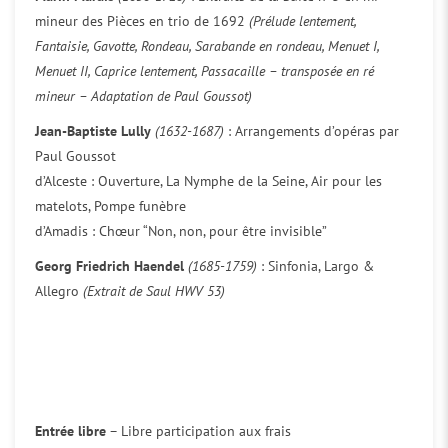
mineur des Pièces en trio de 1692
(Prélude lentement,
Fantaisie, Gavotte, Rondeau, Sarabande en rondeau, Menuet I,
Menuet II, Caprice lentement, Passacaille – transposée en ré
mineur – Adaptation de Paul Goussot)
Jean-Baptiste Lully
(1632-1687)
: Arrangements d’opéras par
Paul Goussot
d’Alceste : Ouverture, La Nymphe de la Seine, Air pour les
matelots, Pompe funèbre
d’Amadis : Chœur “Non, non, pour être invisible”
Georg Friedrich Haendel
(1685-1759)
: Sinfonia, Largo &
Allegro
(Extrait de Saul HWV 53)
Entrée libre
– Libre participation aux frais