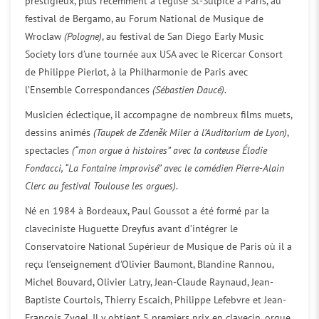
prestigieux, plus récemment à l’église St-Sulpice à Paris, au
festival de Bergamo, au Forum National de Musique de
Wroclaw
(Pologne)
, au festival de San Diego Early Music
Society lors d’une tournée aux USA avec le Ricercar Consort
de Philippe Pierlot, à la Philharmonie de Paris avec
l’Ensemble Correspondances
(Sébastien Daucé).
Musicien éclectique, il accompagne de nombreux films muets,
dessins animés
(Taupek de Zdeněk Miler à l’Auditorium de Lyon)
,
spectacles
(“mon orgue à histoires” avec la conteuse Élodie
Fondacci, “La Fontaine improvisé” avec le comédien Pierre-Alain
Clerc au festival Toulouse les orgues)
.
Né en 1984 à Bordeaux, Paul Goussot a été formé par la
claveciniste Huguette Dreyfus avant d’intégrer le
Conservatoire National Supérieur de Musique de Paris où il a
reçu l’enseignement d’Olivier Baumont, Blandine Rannou,
Michel Bouvard, Olivier Latry, Jean-Claude Raynaud, Jean-
Baptiste Courtois, Thierry Escaich, Philippe Lefebvre et Jean-
François Zygel. Il y obtient 5 premiers prix en clavecin, orgue,