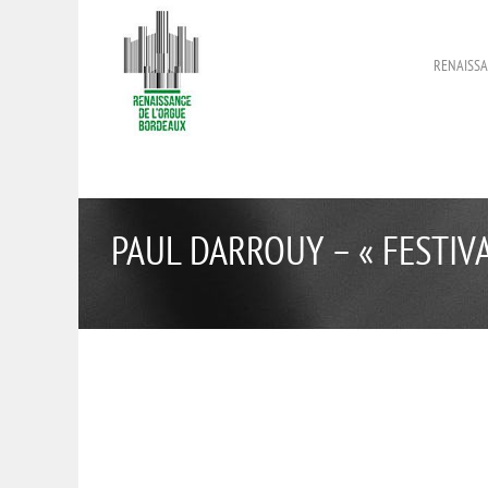
RENAISSA
PAUL DARROUY – « FESTIV