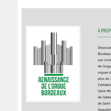
À PRO
L’Associ
Bordeaux
son invi
de l’org
orgues d
plus de 7
Cathédra
Saint-Mic
de l’abb
de Saint
Augustin