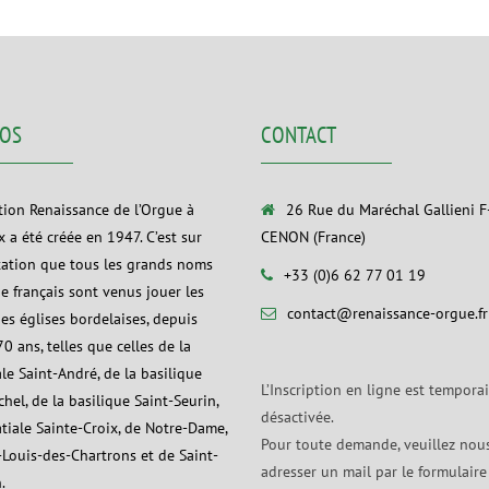
POS
CONTACT
ation Renaissance de l’Orgue à
26 Rue du Maréchal Gallieni 
 a été créée en 1947. C’est sur
CENON (France)
tation que tous les grands noms
+33 (0)6 62 77 01 19
ue français sont venus jouer les
contact@renaissance-orgue.fr
es églises bordelaises, depuis
0 ans, telles que celles de la
le Saint-André, de la basilique
L’Inscription en ligne est tempora
hel, de la basilique Saint-Seurin,
désactivée.
atiale Sainte-Croix, de Notre-Dame,
Pour toute demande, veuillez nou
-Louis-des-Chartrons et de Saint-
adresser un mail par le formulaire
.