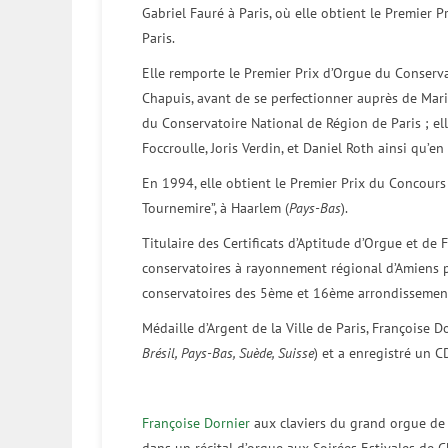
Gabriel Fauré à Paris, où elle obtient le Premier P
Paris.
Elle remporte le Premier Prix d’Orgue du Conserva
Chapuis, avant de se perfectionner auprès de Mari
du Conservatoire National de Région de Paris ; ell
Foccroulle, Joris Verdin, et Daniel Roth ainsi qu’e
En 1994, elle obtient le Premier Prix du Concours I
Tournemire”, à Haarlem (
Pays-Bas
).
Titulaire des Certificats d’Aptitude d’Orgue et de
conservatoires à rayonnement régional d’Amiens p
conservatoires des 5ème et 16ème arrondissements
Médaille d’Argent de la Ville de Paris, Françoise D
Brésil, Pays-Bas, Suède, Suisse
) et a enregistré un C
Françoise Dornier
aux claviers du grand orgue de 