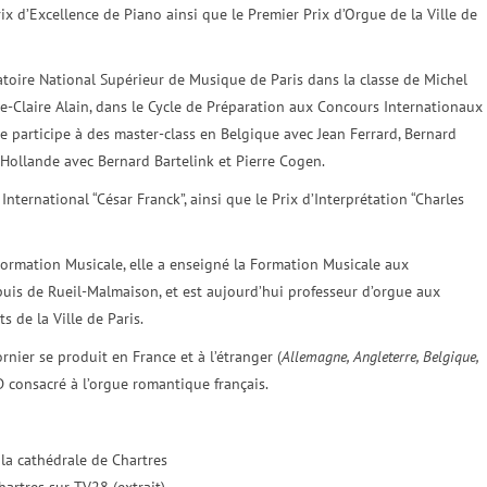
rix d’Excellence de Piano ainsi que le Premier Prix d’Orgue de la Ville de
toire National Supérieur de Musique de Paris dans la classe de Michel
e-Claire Alain, dans le Cycle de Préparation aux Concours Internationaux
e participe à des master-class en Belgique avec Jean Ferrard, Bernard
n Hollande avec Bernard Bartelink et Pierre Cogen.
nternational “César Franck”, ainsi que le Prix d’Interprétation “Charles
 Formation Musicale, elle a enseigné la Formation Musicale aux
uis de Rueil-Malmaison, et est aujourd’hui professeur d’orgue aux
 de la Ville de Paris.
ornier se produit en France et à l’étranger (
Allemagne, Angleterre, Belgique,
D consacré à l’orgue romantique français.
la cathédrale de Chartres