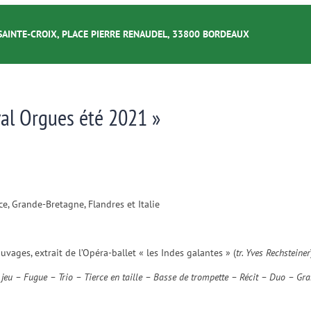
SAINTE-CROIX, PLACE PIERRE RENAUDEL, 33800 BORDEAUX
val Orgues été 2021 »
e, Grande-Bretagne, Flandres et Italie
ages, extrait de l’Opéra-ballet « les Indes galantes » (
tr. Yves Rechsteiner
 jeu – Fugue – Trio – Tierce en taille – Basse de trompette – Récit – Duo – Gr