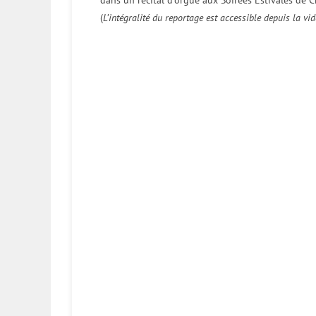
dans un récital d’orgue aux Soirées Estivales de C
(
L’intégralité du reportage est accessible depuis la vi