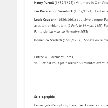
Henry Purcell
(1659/1695) : Voluntary in G et Vol
Jan Pieterszoon Sweelinck
(1562/1621) : Fantaisi
Louis Couperin
(1626/1661) : du Livre d’orgue, Fu
avec le tremblant lent (
à Paris le 14 mars 1655
), Fa
Fantaisie (
au mois de Novembre 1655
)
Domenico Scarlatti
(1685/1757) : Sonate en ré maj
Entrée & Placement libres
Veuillez, s’il vous plaît, arriver 30 minutes avant 
Sa biographie
Provençale d’adoption, Françoise Dornier a comme