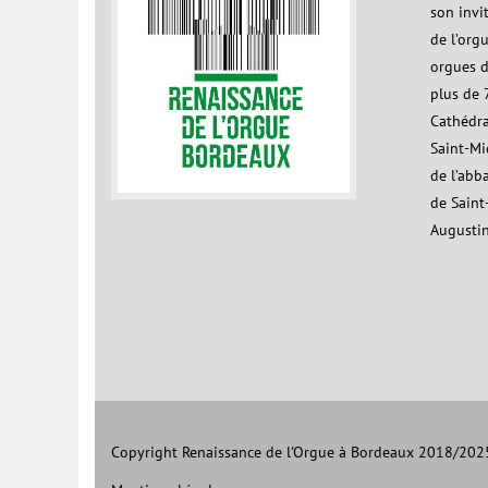
son invi
de l’org
orgues d
plus de 7
Cathédra
Saint-Mic
de l’abb
de Saint
Augustin
Copyright Renaissance de l'Orgue à Bordeaux 2018/2025,