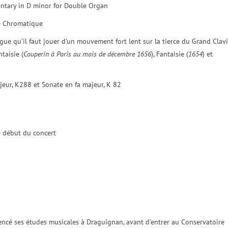
untary in D minor for Double Organ
e Chromatique
gue qu’il faut jouer d’un mouvement fort lent sur la tierce du Grand Clavi
ntaisie (
Couperin à Paris au mois de décembre 1656
), Fantaisie (
1654
) et
eur, K288 et Sonate en fa majeur, K 82
le début du concert
ncé ses études musicales à Draguignan, avant d’entrer au Conservatoire