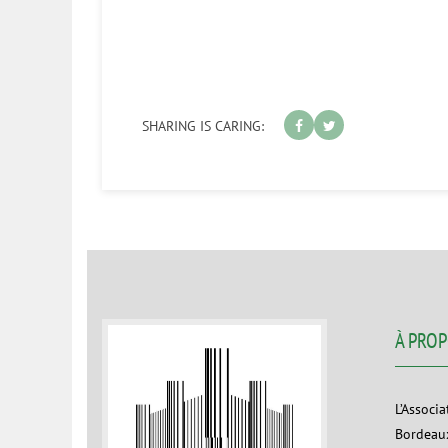
SHARING IS CARING:
À PRO
L’Associ
Bordeaux