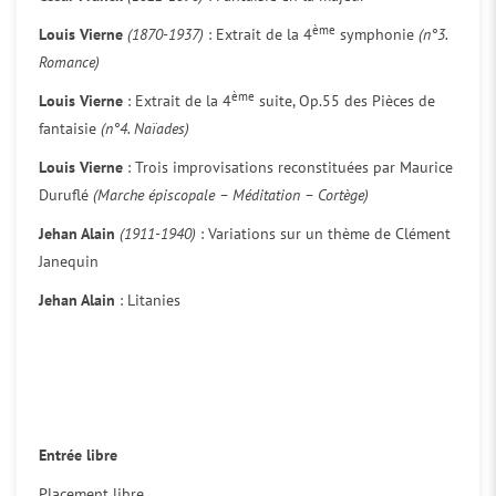
ème
Louis Vierne
(1870-1937)
: Extrait de la 4
symphonie
(n°3.
Romance)
ème
Louis Vierne
: Extrait de la 4
suite, Op.55 des Pièces de
fantaisie
(n°4. Naïades)
Louis Vierne
: Trois improvisations reconstituées par Maurice
Duruflé
(Marche épiscopale – Méditation – Cortège)
Jehan Alain
(1911-1940)
: Variations sur un thème de Clément
Janequin
Jehan Alain
: Litanies
Entrée libre
Placement libre