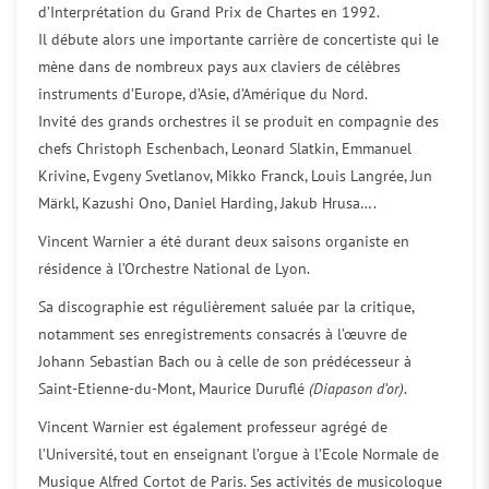
d’Interprétation du Grand Prix de Chartes en 1992.
Il débute alors une importante carrière de concertiste qui le
mène dans de nombreux pays aux claviers de célèbres
instruments d’Europe, d’Asie, d’Amérique du Nord.
Invité des grands orchestres il se produit en compagnie des
chefs Christoph Eschenbach, Leonard Slatkin, Emmanuel
Krivine, Evgeny Svetlanov, Mikko Franck, Louis Langrée, Jun
Märkl, Kazushi Ono, Daniel Harding, Jakub Hrusa….
Vincent Warnier a été durant deux saisons organiste en
résidence à l’Orchestre National de Lyon.
Sa discographie est régulièrement saluée par la critique,
notamment ses enregistrements consacrés à l’œuvre de
Johann Sebastian Bach ou à celle de son prédécesseur à
Saint-Etienne-du-Mont, Maurice Duruflé
(Diapason d’or)
.
Vincent Warnier est également professeur agrégé de
l’Université, tout en enseignant l’orgue à l’Ecole Normale de
Musique Alfred Cortot de Paris. Ses activités de musicologue