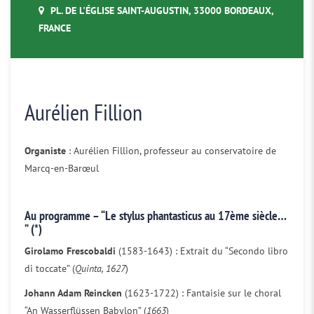
PL. DE L'ÉGLISE SAINT-AUGUSTIN, 33000 BORDEAUX,
FRANCE
Aurélien Fillion
Organiste
: Aurélien Fillion, professeur au conservatoire de
Marcq-en-Barœul
Au programme
– “Le stylus phantasticus au 17ème siècle…
” (*)
Girolamo Frescobaldi
(1583-1643) : Extrait du “Secondo libro
di toccate” (
Quinta, 1627
)
Johann Adam Reincken
(1623-1722) : Fantaisie sur le choral
“An Wasserflüssen Babylon” (
1663
)