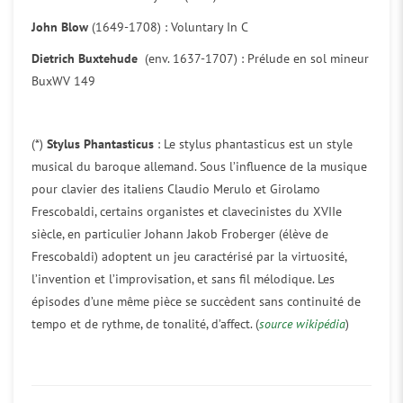
John Blow
(1649-1708) : Voluntary In C
Dietrich Buxtehude
(env. 1637-1707) : Prélude en sol mineur
BuxWV 149
(*)
Stylus Phantasticus
: Le stylus phantasticus est un style
musical du baroque allemand. Sous l’influence de la musique
pour clavier des italiens Claudio Merulo et Girolamo
Frescobaldi, certains organistes et clavecinistes du XVIIe
siècle, en particulier Johann Jakob Froberger (élève de
Frescobaldi) adoptent un jeu caractérisé par la virtuosité,
l’invention et l’improvisation, et sans fil mélodique. Les
épisodes d’une même pièce se succèdent sans continuité de
tempo et de rythme, de tonalité, d’affect. (
source wikipédia
)