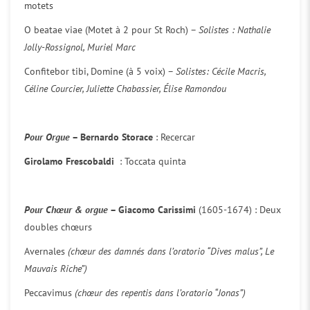
motets
O beatae viae (Motet à 2 pour St Roch) –
Solistes : Nathalie
Jolly-Rossignol, Muriel Marc
Confitebor tibi, Domine (à 5 voix) –
Solistes: Cécile Macris,
Céline Courcier, Juliette Chabassier, Élise Ramondou
Pour Orgue
– Bernardo Storace
: Recercar
Girolamo Frescobaldi
: Toccata quinta
Pour Chœur & orgue
– Giacomo Carissimi
(1605-1674) : Deux
doubles chœurs
Avernales
(chœur des damnés dans l’oratorio “Dives malus”, Le
Mauvais Riche”)
Peccavimus
(chœur des repentis dans l’oratorio “Jonas”)