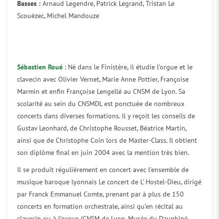
Basses :
Arnaud Legendre, Patrick Legrand, Tristan Le
Scouëzec, Michel Mandouze
Sébastien Roué
: Né dans le Finistère, il étudie l’orgue et le
clavecin avec Olivier Vernet, Marie Anne Pottier, Françoise
Marmin et enfin Françoise Lengellé au CNSM de Lyon. Sa
scolarité au sein du CNSMDL est ponctuée de nombreux
concerts dans diverses formations. Il y reçoit les conseils de
Gustav Leonhard, de Christophe Rousset, Béatrice Martin,
ainsi que de Christophe Coin lors de Master-Class. Il obtient
son diplôme final en juin 2004 avec la mention très bien.
Il se produit régulièrement en concert avec l’ensemble de
musique baroque lyonnais Le concert de L’ Hostel-Dieu, dirigé
par Franck Emmanuel Comte, prenant par à plus de 150
concerts en formation orchestrale, ainsi qu’en récital au
clavecin ou à l’orgue (CNSM de Lyon, Musée du Dauphiné,