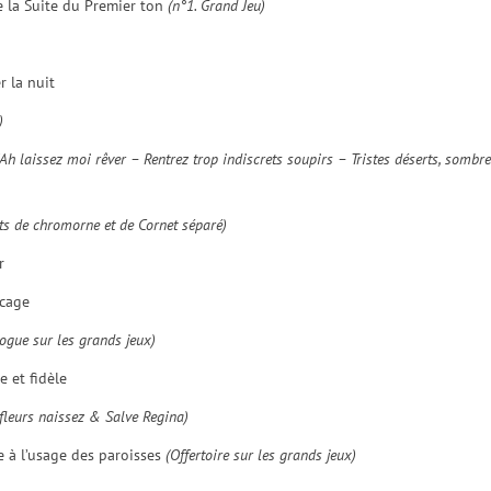
e la Suite du Premier ton
(n°1. Grand Jeu)
r la nuit
)
(Ah laissez moi rêver – Rentrez trop indiscrets soupirs – Tristes déserts, sombr
its de chromorne et de Cornet séparé)
r
ocage
logue sur les grands jeux)
e et fidèle
fleurs naissez & Salve Regina)
e à l’usage des paroisses
(Offertoire sur les grands jeux)