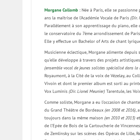
Morgane Collomb
: Née à Paris, elle se passionne
ans la maîtrise de l’Académie Vocale de Paris
(Dir.
Parallèlement à son apprentissage du piano, elle 
le conservatoire du 7ème arrondissement de Paris
Elle y effectue un Bachelor of Arts de chant lyriq
Musicienne éclectique, Morgane alimente depuis s
qu’elle développe à travers des projets artistiques
(ensemble vocal de jeunes solistes spécialisé dans l
Royaumont, à la Cité de la voix de Vézelay, au Col
Vivoin et dont le premier album est sorti au prin
Vox Luminis
(Dir. Lionel Meunier)
Tarentule, les Voi
Comme soliste, Morgane a eu l’occasion de chanter 
du Grand Théâtre de Bordeaux
(en 2008 et 2016)
, 
toujours dans la même maison
(en 2010 et 2013)
et
de l’Epée de Bois de la Cartoucherie de Vincenne
de Zemlinsky sur les scènes des Opéras de Lille, 