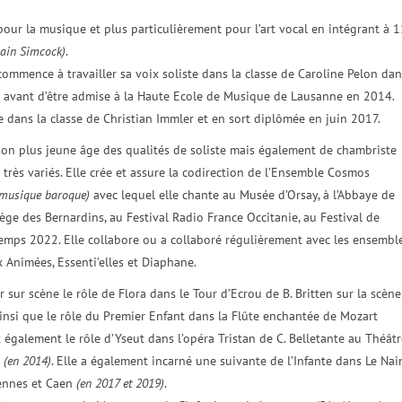
 pour la musique et plus particulièrement pour l’art vocal en intégrant à 1
 Iain Simcock)
.
commence à travailler sa voix soliste dans la classe de Caroline Pelon dan
 avant d’être admise à la Haute Ecole de Musique de Lausanne en 2014.
ue dans la classe de Christian Immler et en sort diplômée en juin 2017.
on plus jeune âge des qualités de soliste mais également de chambriste
 très variés. Elle crée et assure la codirection de l’Ensemble Cosmos
a musique baroque)
avec lequel elle chante au Musée d’Orsay, à l’Abbaye de
lège des Bernardins, au Festival Radio France Occitanie, au Festival de
temps 2022. Elle collabore ou a collaboré régulièrement avec les ensembl
x Animées, Essenti’elles et Diaphane.
sur scène le rôle de Flora dans le Tour d’Ecrou de B. Britten sur la scène
ainsi que le rôle du Premier Enfant dans la Flûte enchantée de Mozart
 également le rôle d’Yseut dans l’opéra Tristan de C. Belletante au Théâtr
s
(en 2014)
. Elle a également incarné une suivante de l’Infante dans Le Nai
Rennes et Caen
(en 2017 et 2019)
.