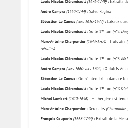
Louis Nicolas Clérambault
(1676-1749)
: Extraits d
André Campra
(1660-1744)
: Salve Regina
Sébastien Le Camus
(vers 1610-1677)
: Laissez dure
er
Louis Nicolas Clérambault
: Suite 1
ton
(n°3. Duo
Marc-Antoine Charpentier
(1643-1704)
: Trois airs
retraites)
er
Louis Nicolas Clérambault
: Suite 1
ton
(n°6. Réc
André Campra
(vers 1660-vers 1702)
: O dulcis Amo
Sébastien Le Camus
: On n’entend rien dans ce b
er
Louis Nicolas Clérambault
: Suite 1
ton
(n°7. Dia
Michel Lambert
(1610-1696)
: Ma bergère est tendr
Marc-Antoine Charpentier
: Deux airs
(Charmantes 
François Couperin
(1668-1733)
: Extrait de la Mess