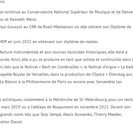
is.
asse-continue au Conservatoire National Supérieur de Musique et de Danse
ou et Kenneth Weiss.
 Paul Goussot au CRR de Rueil-Malmaison où elle obtient son Diplôme de
MDP en juin 2022 en obtenant son diplôme de master.
facture instrumentale et aux sources musicales historiques, elle tend à
borde. Ainsi, elle a pu se produire en tant que soliste et continuiste dans 
, tels que le festival « Bach en Combrailles », le festival d’orgue « La bel
hapelle Royale de Versailles, dans la production de l’Opéra « Dienstag aus
Le Balcon à la Philharmonie de Paris ou encore avec l’ensemble Les
s artistiques, notamment à la Petrikirche de St- Petersbourg pour un récit
en mars 2019 ou à l’abbaye de Royaumont en novembre 2021. Durant son
de grands noms tels que Skip Sempé, Alexis Kossenko, Thierry Maeder,
astien Daucé.