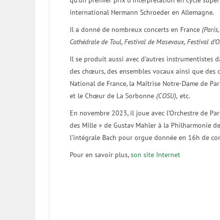
qu’un premier prix d’interprétation en cycle supér
international Hermann Schroeder en Allemagne.
Il a donné de nombreux concerts en France
(Paris
Cathédrale de Toul, Festival de Masevaux, Festival d’
Il se produit aussi avec d’autres instrumentiste
des chœurs, des ensembles vocaux ainsi que des or
National de France, la Maîtrise Notre-Dame de Paris
et le Chœur de La Sorbonne
(COSU),
etc.
En novembre 2023, il joue avec l’Orchestre de Par
des Mille » de Gustav Mahler à la Philharmonie de
l’intégrale Bach pour orgue donnée en 16h de con
Pour en savoir plus,
son site Internet