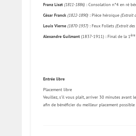
Franz Liszt
(1811-1886)
: Consolation n°4 en ré b
César Franck
(1822-1890)
: Pièce héroïque
(Extrait 
Louis Vierne
(1870-1937)
: Feux Follets
(Extrait des
ère
Alexandre Guilmant
(1837-1911) : Final de la 1
Entrée libre
Placement libre
Veuillez, s’il vous plaît, arriver 30 minutes avant 
afin de bénéficier du meilleur placement possible