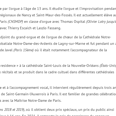
e par l’orgue à l’âge de 13 ans. Il étudie l’orgue et l’improvisation penda
régionaux de Nancy et Saint-Maur-des-Fossés. Il est actuellement élève a
Paris
(CNSMDP)
en classe d’orgue avec Thomas Ospital
(Olivier Latry jusqu’
 avec Thierry Escaich et Laszlo Fassang.
 adjoint du grand-orgue et de l’orgue de chœur de la Cathédrale Notre-
’abbatiale Notre-Dame-des-Ardents de Lagny-sur-Marne et fut pendant un 
 de Javel
(Paris 15ème)
où il était notamment l’accompagnateur de la
residence » à la cathédrale Saint-Louis de la Nouvelle-Orléans
(États-Unis
récitals et se produit dans le cadre cultuel dans différentes cathédrales
e et à l’accompagnement vocal, il intervient régulièrement depuis trois a
de Saint-Germain-l’Auxerrois à Paris. Il est familier de grandes célébratio
s avec la Maîtrise Notre-Dame de Paris.
ons 2018 et 2019)
, où il obtient deux prix spéciaux, un prix du public ainsi