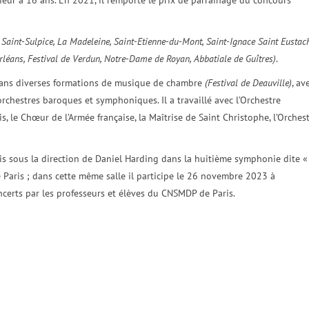
ieur à 16 ans. En 2021, il remporte le prix de parrainage du concours
, Saint-Sulpice, La Madeleine, Saint-Etienne-du-Mont, Saint-Ignace Saint Eustach
Orléans, Festival de Verdun, Notre-Dame de Royan, Abbatiale de Guîtres)
.
s dans diverses formations de musique de chambre
(Festival de Deauville)
, av
chestres baroques et symphoniques. Il a travaillé avec l’Orchestre
, le Chœur de l’Armée française, la Maîtrise de Saint Christophe, l’Orches
is sous la direction de Daniel Harding dans la huitième symphonie dite «
 Paris ; dans cette même salle il participe le 26 novembre 2023 à
certs par les professeurs et élèves du CNSMDP de Paris.