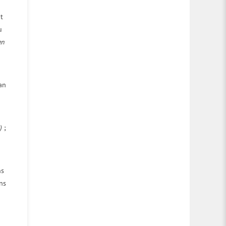
nt
u
en
an
)
;
ns
ns