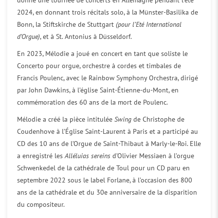
donné une tournée de concerts en Allemagne pendant l’été
2024, en donnant trois récitals solo, à la Münster-Basilika de
Bonn, la Stiftskirche de Stuttgart
(pour l’Eté International
d’Orgue)
, et à St. Antonius à Düsseldorf.
En 2023, Mélodie a joué en concert en tant que soliste le
Concerto pour orgue, orchestre à cordes et timbales de
Francis Poulenc, avec le Rainbow Symphony Orchestra, dirigé
par John Dawkins, à l’église Saint-Étienne-du-Mont, en
commémoration des 60 ans de la mort de Poulenc.
Mélodie a créé la pièce intitulée
Swing
de Christophe de
Coudenhove à l’Église Saint-Laurent à Paris et a participé au
CD des 10 ans de l’Orgue de Saint-Thibaut à Marly-le-Roi. Elle
a enregistré les
Alléluias sereins
d’Olivier Messiaen à l’orgue
Schwenkedel de la cathédrale de Toul pour un CD paru en
septembre 2022 sous le label Forlane, à l’occasion des 800
ans de la cathédrale et du 30e anniversaire de la disparition
du compositeur.