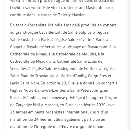
Waksman et son prix de Fugue et Formes dans la classe de
David Leszczynski. Elle vient d’obtenir son Master de basse
continue dans la classe de Thierry Maeder.
En tant qu’organiste, Mélodie s’est déjà produite en concert
au grand-orgue Cavaillé-Coll de Saint-Sulpice, à l’église
Saint-Eustache à Paris, à l’église Saint-Séverin à Paris, à la
Chapelle Royale de Versailles, à l’Abbaye de Royaumont, à la
Cathédrale de Nîmes, à la Cathédrale de Moulins, à la
Cathédrale de Meaux, à la Cathédrale Saint-Louis de
Versailles, à l’église Sainte-Radegonde de Poitiers, à l’église
Saint-Paul de Strasbourg, à l’église d’Amilly, Coignières et
Lévis-Saint-Nom. En octobre 2019, elle a donné un concert à
l’église Notre-Dame-de-Lourdes à Saint-Pétersbourg, en
Russie. Mélodie a eu l’immense privilège d’inaugurer l’orgue
de Zaryadye Hall à Moscou, en Russie, en février 2020, avec
23 autres éminents organistes internationaux lors d’un
marathon de 24 heures. Elle a également participé au
marathon de l’Intégrale de l’Œuvre d’orgue de Johann