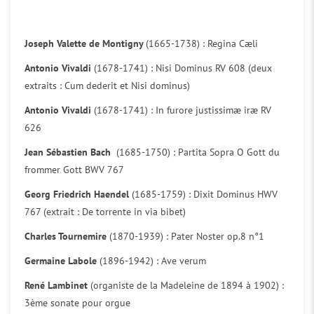
Joseph Valette de Montigny
(1665-1738) : Regina Cæli
Antonio Vivaldi
(1678-1741) : Nisi Dominus RV 608 (deux
extraits : Cum dederit et Nisi dominus)
Antonio Vivaldi
(1678-1741) : In furore justissimæ iræ RV
626
Jean Sébastien Bach
(1685-1750) : Partita Sopra O Gott du
frommer Gott BWV 767
Georg Friedrich Haendel
(1685-1759) : Dixit Dominus HWV
767 (extrait : De torrente in via bibet)
Charles Tournemire
(1870-1939) : Pater Noster op.8 n°1
Germaine Labole
(1896-1942) : Ave verum
René Lambinet
(organiste de la Madeleine de 1894 à 1902) :
3ème sonate pour orgue