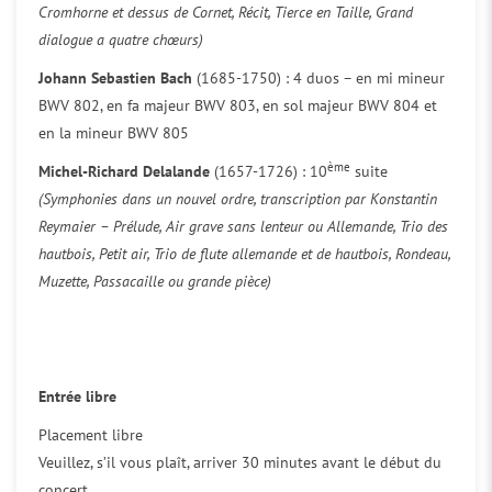
Cromhorne et dessus de Cornet, Récit, Tierce en Taille, Grand
dialogue a quatre chœurs)
Johann Sebastien Bach
(1685-1750) : 4 duos – en mi mineur
BWV 802, en fa majeur BWV 803, en sol majeur BWV 804 et
en la mineur BWV 805
ème
Michel-Richard Delalande
(1657-1726) : 10
suite
(Symphonies dans un nouvel ordre, transcription par Konstantin
Reymaier – Prélude, Air grave sans lenteur ou Allemande, Trio des
hautbois, Petit air, Trio de flute allemande et de hautbois, Rondeau,
Muzette, Passacaille ou grande pièce)
Entrée libre
Placement libre
Veuillez, s’il vous plaît, arriver 30 minutes avant le début du
concert