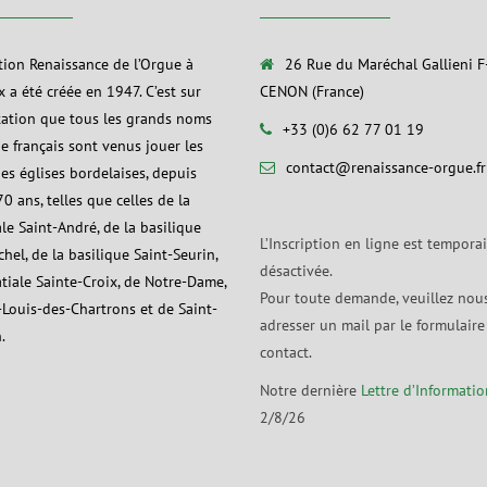
ation Renaissance de l’Orgue à
26 Rue du Maréchal Gallieni 
 a été créée en 1947. C’est sur
CENON (France)
tation que tous les grands noms
+33 (0)6 62 77 01 19
ue français sont venus jouer les
contact@renaissance-orgue.fr
es églises bordelaises, depuis
0 ans, telles que celles de la
le Saint-André, de la basilique
L’Inscription en ligne est tempora
hel, de la basilique Saint-Seurin,
désactivée.
atiale Sainte-Croix, de Notre-Dame,
Pour toute demande, veuillez nou
-Louis-des-Chartrons et de Saint-
adresser un mail par le formulaire
.
contact.
Notre dernière
Lettre d’Informatio
2/8/26