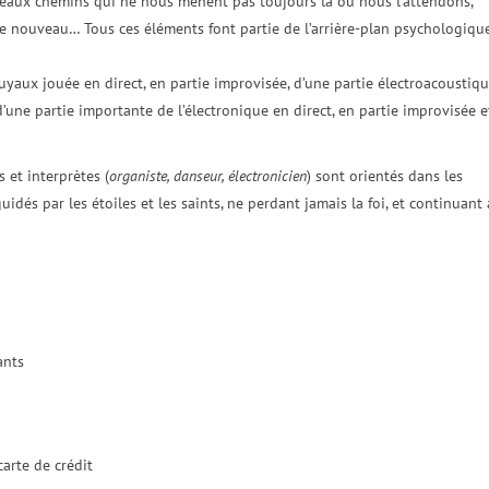
veaux chemins qui ne nous mènent pas toujours là où nous l’attendons,
de nouveau… Tous ces éléments font partie de l’arrière-plan psychologiqu
yaux jouée en direct, en partie improvisée, d’une partie électroacoustiqu
une partie importante de l’électronique en direct, en partie improvisée e
 et interprètes (
organiste, danseur, électronicien
) sont orientés dans les
dés par les étoiles et les saints, ne perdant jamais la foi, et continuant 
ants
arte de crédit