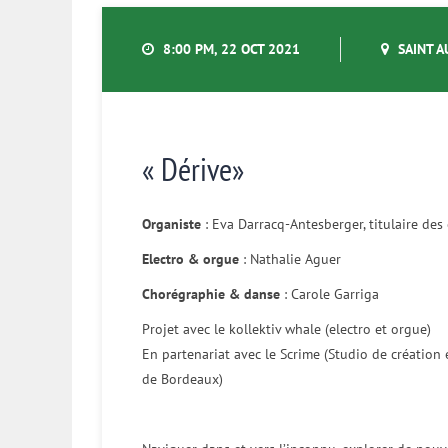
8:00 PM, 22 OCT 2021
SAINT A
« Dérive»
Organiste
: Eva Darracq-Antesberger, titulaire de
Electro & orgue
: Nathalie Aguer
Chorégraphie & danse
: Carole Garriga
Projet avec le kollektiv whale (electro et orgue)
En partenariat avec le Scrime (Studio de création
de Bordeaux)