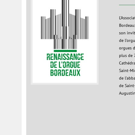
L’Associ
Bordeaux
son invi
de l’org
orgues d
plus de 7
Cathédra
Saint-Mic
de l’abb
de Saint
Augustin