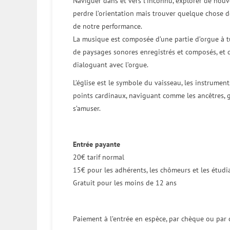
Naviguer dans et vers l’inconnu, explorer de nou
perdre l’orientation mais trouver quelque chose 
de notre performance.
La musique est composée d’une partie d’orgue à tu
de paysages sonores enregistrés et composés, et d’
dialoguant avec l’orgue.
L’église est le symbole du vaisseau, les instruments
points cardinaux, naviguant comme les ancêtres, gui
s’amuser.
Entrée payante
20€ tarif normal
15€ pour les adhérents, les chômeurs et les étudi
Gratuit pour les moins de 12 ans
Paiement à l’entrée en espèce, par chèque ou par c