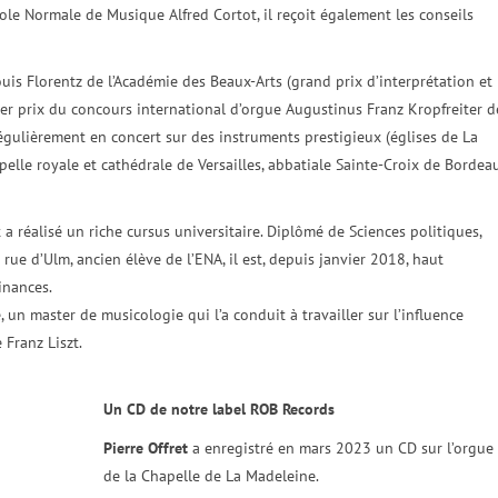
cole Normale de Musique Alfred Cortot, il reçoit également les conseils
uis Florentz de l’Académie des Beaux-Arts (grand prix d’interprétation et
mier prix du concours international d’orgue Augustinus Franz Kropfreiter d
 régulièrement en concert sur des instruments prestigieux (églises de La
elle royale et cathédrale de Versailles, abbatiale Sainte-Croix de Bordeau
 a réalisé un riche cursus universitaire. Diplômé de Sciences politiques,
rue d’Ulm, ancien élève de l’ENA, il est, depuis janvier 2018, haut
inances.
ne, un master de musicologie qui l’a conduit à travailler sur l’influence
Franz Liszt.
Un CD de notre label ROB Records
Pierre Offret
a enregistré en mars 2023 un CD sur l’orgue
de la Chapelle de La Madeleine.