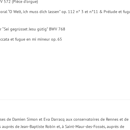
V 572 (Pièce d’orgue)
oral “O Welt, ich muss dich lassen” op. 112 n° 3 et n°11 & Prélude et fug
er “Sei gegrüsset Jesu gütig” BWV 768
ccata et fugue en mi mineur op. 65
sses de Damien Simon et Eva Darracq aux conservatoires de Rennes et de
es auprès de Jean-Baptiste Robin et, à Saint-Maur-des-Fossés, auprès de