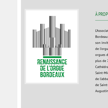
À PRO
L’Associ
Bordeaux
son invi
de l’org
orgues d
plus de 7
Cathédra
Saint-Mic
de l’abb
de Saint
Augustin