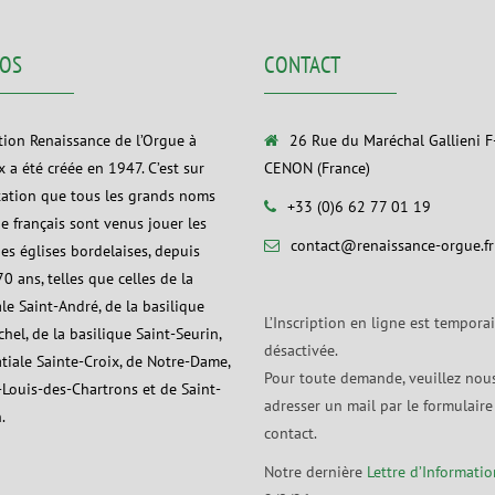
POS
CONTACT
ation Renaissance de l’Orgue à
26 Rue du Maréchal Gallieni 
 a été créée en 1947. C’est sur
CENON (France)
tation que tous les grands noms
+33 (0)6 62 77 01 19
ue français sont venus jouer les
contact@renaissance-orgue.fr
es églises bordelaises, depuis
0 ans, telles que celles de la
le Saint-André, de la basilique
L’Inscription en ligne est tempora
hel, de la basilique Saint-Seurin,
désactivée.
atiale Sainte-Croix, de Notre-Dame,
Pour toute demande, veuillez nou
-Louis-des-Chartrons et de Saint-
adresser un mail par le formulaire
.
contact.
Notre dernière
Lettre d’Informatio