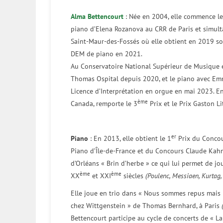
Alma Bettencourt
: Née en 2004, elle commence le 
piano d’Elena Rozanova au CRR de Paris et simult
Saint-Maur-des-Fossés où elle obtient en 2019 so
DEM de piano en 2021.
Au Conservatoire National Supérieur de Musique et
Thomas Ospital depuis 2020, et le piano avec Em
Licence d’Interprétation en orgue en mai 2023. E
ème
Canada, remporte le 3
Prix et le Prix Gaston Li
er
Piano
: En 2013, elle obtient le 1
Prix du Concou
Piano d’Île-de-France et du Concours Claude Kahn.
d’Orléans « Brin d’herbe » ce qui lui permet de jou
ème
ème
XX
et XXI
siècles
(Poulenc, Messiaen, Kurtag,
Elle joue en trio dans « Nous sommes repus mais p
chez Wittgenstein » de Thomas Bernhard, à Paris
Bettencourt participe au cycle de concerts de « L