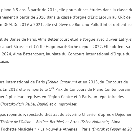
piano à 5 ans. À partir de 2014, elle poursuit ses études dans la classe d
anément à partir de 2016 dans la classe d’orgue d’Éric Lebrun au CRR de
n DEM. De 2019 à 2021, elle est élève de Romano Pallottini et obtient s
 de Danse de Paris, Alma Bettencourt étudie l’orgue avec Olivier Latry, e
manuel Strosser et Cécile Hugonnard-Roche depuis 2022. Elle obtient sa
n 2024, Alma Bettencourt, lauréate du Concours International d’Orgue du
taize.
rs International de Paris
(Schola Cantorum)
et en 2015, du Concours de
er
 En 2017, elle remporte le 1
Prix du Concours de Piano Contemporain
er à plusieurs reprises en Région Centre et à Paris, un répertoire des
 Chostakovitch, Reibel, Dupin)
et d’improviser.
as repentis », spectacle théâtral de Séverine Chavrier d’après « Déjeuner
(Théâtre de l’Odéon – Ateliers Berthier)
et Arras
(Scène Nationale)
. Alma
a Pochette Musicale » / La Nouvelle Athènes – Paris
(Dvorak et Pepper en 2