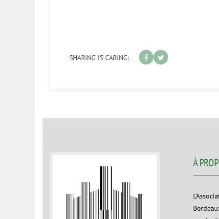
SHARING IS CARING:
À PRO
L’Associ
Bordeaux