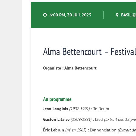
6:00 PM, 30 JUIL 2025
BASILIQ
Alma Bettencourt – Festiva
Organiste : Alma Bettencourt
Au programme
Jean Langlais
(1907-1991)
: Te Deum
Gaston Litaize
(1909-1991)
: Lied
(Extrait des 12 piè
Éric Lebrun
(né en 1967)
: L’Annonciation
(Extrait d