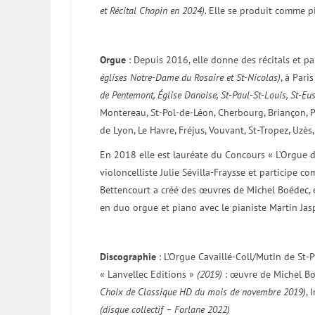
et Récital Chopin en 2024)
. Elle se produit comme p
Orgue
: Depuis 2016, elle donne des récitals et pa
églises Notre-Dame du Rosaire et St-Nicolas)
, à Pari
de Pentemont, Église Danoise, St-Paul-St-Louis, St-Eus
Montereau, St-Pol-de-Léon, Cherbourg, Briançon, 
de Lyon, Le Havre, Fréjus, Vouvant, St-Tropez, Uzè
En 2018 elle est lauréate du Concours « L’Orgue d
violoncelliste Julie Sévilla-Fraysse et participe
Bettencourt a créé des œuvres de Michel Boédec, en
en duo orgue et piano avec le pianiste Martin Jas
Discographie
: L’Orgue Cavaillé-Coll/Mutin de St
« Lanvellec Editions »
(2019)
: œuvre de Michel B
Choix de Classique HD du mois de novembre 2019)
, 
(disque collectif – Forlane 2022)