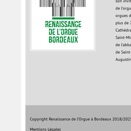
son invi
de l’org
orgues d
plus de 7
Cathédra
Saint-Mic
de l’abb
de Saint
Augustin
Copyright Renaissance de l'Orgue à Bordeaux 2018/2025,
Mentions Légales