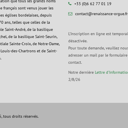
tation que tous les grands noms
+33 (0)6 62 77 01 19
ue français sont venus jouer les
contact@renaissance-orgue.fr
es églises bordelaises, depuis
0 ans, telles que celles de la
le Saint-André, de la basilique
L’Inscription en ligne est tempora
hel, de la basilique Saint-Seurin,
désactivée.
atiale Sainte-Croix, de Notre-Dame,
Pour toute demande, veuillez nou
-Louis-des-Chartrons et de Saint-
adresser un mail par le formulaire
.
contact.
Notre dernière
Lettre d’Informatio
2/8/26
 tous droits réservés.