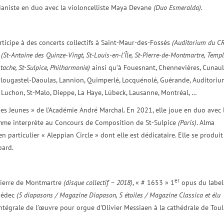
ianiste en duo avec la violoncelliste Maya Devane
(Duo Esmeralda)
.
rticipe à des concerts collectifs à Saint-Maur-des-Fossés
(Auditorium du CR
s
(St-Antoine des Quinze-Vingt, St-Louis-en-l’Île, St-Pierre-de-Montmartre, Temp
tache, St-Sulpice, Philharmonie)
ainsi qu’à Fouesnant, Chennevières, Cunaul
Plougastel-Daoulas, Lannion, Quimperlé, Locquénolé, Guérande, Auditoriu
s, Luchon, St-Malo, Dieppe, La Haye, Lübeck, Lausanne, Montréal, …
es Jeunes » de l’Académie André Marchal. En 2021, elle joue en duo avec 
 comme interprète au Concours de Composition de St-Sulpice
(Paris)
. Alma
 particulier « Aleppian Circle » dont elle est dédicataire. Elle se produit
pard.
er
-Pierre de Montmartre
(disque collectif – 2018)
, « # 1653 » 1
opus du label
oédec
(5 diapasons / Magazine Diapason, 5 étoiles / Magazine Classica et élu
Intégrale de l’œuvre pour orgue d’Olivier Messiaen à la cathédrale de Toul